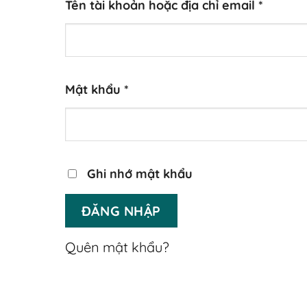
Bắt
Tên tài khoản hoặc địa chỉ email
*
buộc
Bắt
Mật khẩu
*
buộc
Ghi nhớ mật khẩu
ĐĂNG NHẬP
Quên mật khẩu?