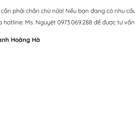
g cần phải chần chừ nữa! Nếu bạn đang có nhu cầu 
otline: Ms. Nguyệt 0973.069.288 để được tư vấn 
anh Hoàng Hà