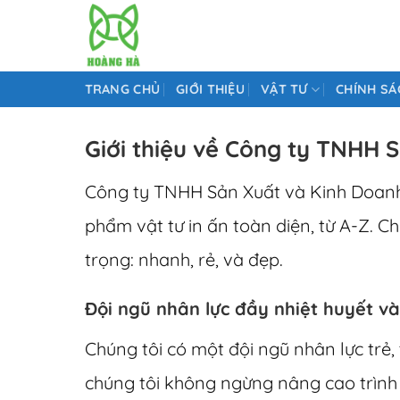
Skip
to
content
TRANG CHỦ
GIỚI THIỆU
VẬT TƯ
CHÍNH SÁ
Giới thiệu về Công ty TNHH
Công ty TNHH Sản Xuất và Kinh Doanh
phẩm vật tư in ấn toàn diện, từ A-Z. C
trọng: nhanh, rẻ, và đẹp.
Đội ngũ nhân lực đầy nhiệt huyết v
Chúng tôi có một đội ngũ nhân lực trẻ,
chúng tôi không ngừng nâng cao trình