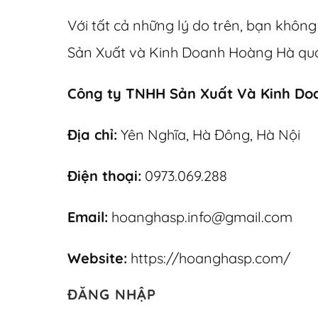
Với tất cả những lý do trên, bạn khôn
Sản Xuất và Kinh Doanh Hoàng Hà qua h
Công ty TNHH Sản Xuất Và Kinh Do
Địa chỉ:
Yên Nghĩa, Hà Đông, Hà Nội
Điện thoại:
0973.069.288
Email:
hoanghasp.info@gmail.com
Website:
https://hoanghasp.com/
ĐĂNG NHẬP