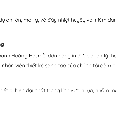
 dự án lớn, mới lạ, và đầy nhiệt huyết, với niề
ng
anh Hoàng Hà, mỗi đơn hàng in được quản lý thốn
gũ nhân viên thiết kế sáng tạo của chúng tôi đảm
ết bị hiện đại nhất trong lĩnh vực in lụa, nhằm m
i