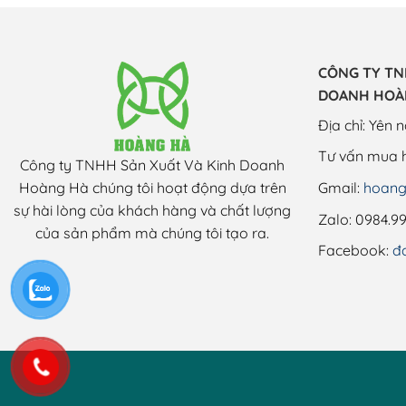
CÔNG TY TN
DOANH HOÀ
Địa chỉ: Yên 
Tư vấn mua 
Công ty TNHH Sản Xuất Và Kinh Doanh
Hoàng Hà chúng tôi hoạt động dựa trên
Gmail:
hoang
sự hài lòng của khách hàng và chất lượng
Zalo: 0984.99
của sản phẩm mà chúng tôi tạo ra.
Facebook:
đ