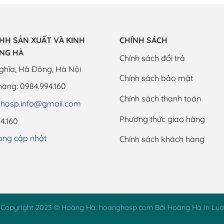
HH SẢN XUẤT VÀ KINH
CHÍNH SÁCH
NG HÀ
Chính sách đổi trả
nghĩa, Hà Đông, Hà Nội
Chính sách bảo mật
hàng:
0984.994.160
Chính sách thanh toán
hasp.info@gmail.com
Phương thức giao hàng
4.160
ang cập nhật
Chính sách khách hàng
Copyright 2023 © Hoàng Hà.
hoanghasp.com
Bởi Hoàng Hà In Lụa