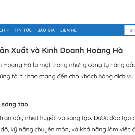
Tìm
CH
TIN TỨC
BÁO GIÁ
LIÊN HỆ
kiếm:
 Sản Xuất và Kinh Doanh Hoàng Hà
 Hoàng Hà là một trong những công ty hàng đầu
húng tôi tự hào mang đến cho khách hàng dịch vụ 
à sáng tạo
 tràn đầy nhiệt huyết, và sáng tạo. Được đào tạo c
 độ, kỹ năng chuyên môn, và khả năng làm việc đ