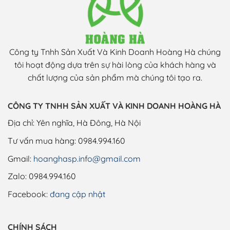
Công ty Tnhh Sản Xuất Và Kinh Doanh Hoàng Hà chúng
tôi hoạt động dựa trên sự hài lòng của khách hàng và
chất lượng của sản phẩm mà chúng tôi tạo ra.
CÔNG TY TNHH SẢN XUẤT VÀ KINH DOANH HOÀNG HÀ
Địa chỉ: Yên nghĩa, Hà Đông, Hà Nội
Tư vấn mua hàng:
0984.994.160
Gmail:
hoanghasp.info@gmail.com
Zalo: 0984.994.160
Facebook:
đang cập nhật
CHÍNH SÁCH